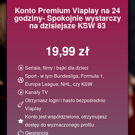
Konto Premium Viaplay na 24
godziny- Spokojnie wystarczy
na dzisiejsze KSW 83
19,99
zł
Seriale, filmy i bajki dla dzieci
I
Sport - w tym Bundesliga, Formuła 1,

Europa League, NHL, czy KSW
Kanały TV
I
Otrzymasz login i hasło bezpośrednio

Viaplay
Konto jest współdzielone, otrzymujesz

dostęp do wyznaczonego profilu
Gwarancja
