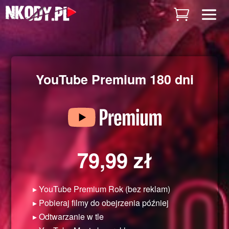
YouTube Premium 180 dni
79,99
zł
▸ YouTube Premium Rok (bez reklam)
▸ Pobieraj filmy do obejrzenia później
▸ Odtwarzanie w tle